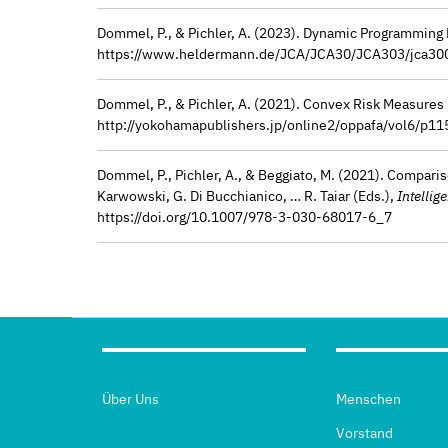
Dommel, P., & Pichler, A. (2023). Dynamic Programming
https://www.heldermann.de/JCA/JCA30/JCA303/jca30
Dommel, P., & Pichler, A. (2021). Convex Risk Measure
http://yokohamapublishers.jp/online2/oppafa/vol6/p11
Dommel, P., Pichler, A., & Beggiato, M. (2021). Compari
Karwowski, G. Di Bucchianico, … R. Taiar (Eds.),
Intelli
https://doi.org/10.1007/978-3-030-68017-6_7
Über Uns
Menschen
Vorstand