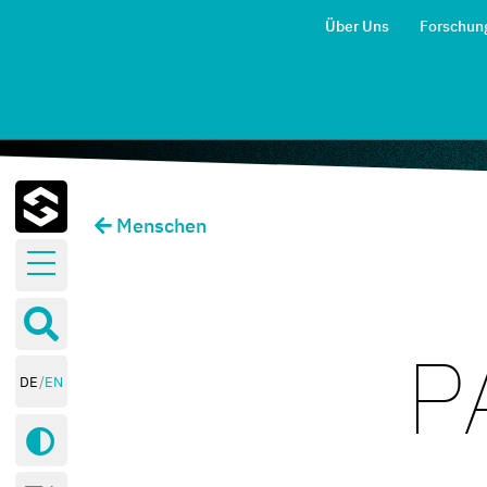
Über Uns
Forschun
Menschen
Forschungsbereiche
Publikationen
Blog
P
Veranstaltungen
DE
EN
Kontakt