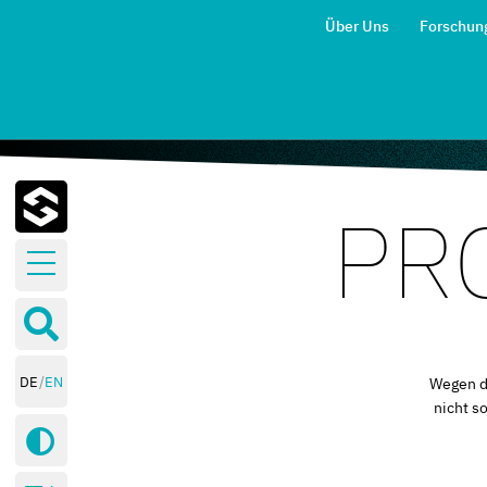
Über Uns
Forschun
PR
Forschungsbereiche
Publikationen
Blog
Veranstaltungen
DE
EN
Wegen d
Kontakt
nicht s