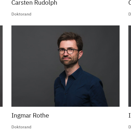
Carsten Rudolph
Doktorand
D
Ingmar Rothe
Doktorand
D