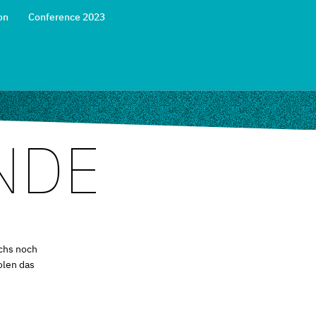
on
Conference 2023
NDE
chs noch
olen das