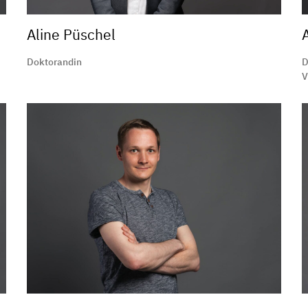
Aline Püschel
Doktorandin
D
V