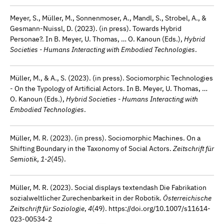
Meyer, S., Müller, M., Sonnenmoser, A., Mandl, S., Strobel, A., &
Gesmann-Nuissl, D. (2023). (in press). Towards Hybrid
Personae?. In B. Meyer, U. Thomas, … O. Kanoun (Eds.),
Hybrid
Societies - Humans Interacting with Embodied Technologies
.
Müller, M., & A., S. (2023). (in press). Sociomorphic Technologies
- On the Typology of Artificial Actors. In B. Meyer, U. Thomas, …
O. Kanoun (Eds.),
Hybrid Societies - Humans Interacting with
Embodied Technologies
.
Müller, M. R. (2023). (in press). Sociomorphic Machines. On a
Shifting Boundary in the Taxonomy of Social Actors.
Zeitschrift für
Semiotik
,
1-2
(45).
Müller, M. R. (2023). Social displays textendash Die Fabrikation
sozialweltlicher Zurechenbarkeit in der Robotik.
Österreichische
Zeitschrift für Soziologie
,
4
(49). https://doi.org/10.1007/s11614-
023-00534-2